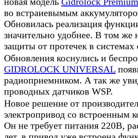
новая модель
Gidrolock Premiu
во встраиевымым аккумуляторо
Обновилась реализация функции
значительно удобнее. В том же 
защиты от протечек в системах 
Обновления коснулись и беспро
GIDROLOCK UNIVERSAL
появ
радиоприемником. А так же уви
проводных датчиков WSP.
Новое решение от производите
электропривод со встроенным 
Он не требует питания 220В, ра
лет, в привод уже встроена фун