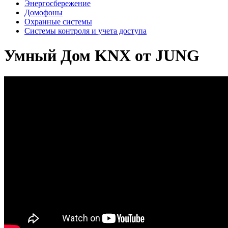
Энергосбережение
Домофоны
Охранные системы
Системы контроля и учета доступа
Умный Дом KNX от JUNG