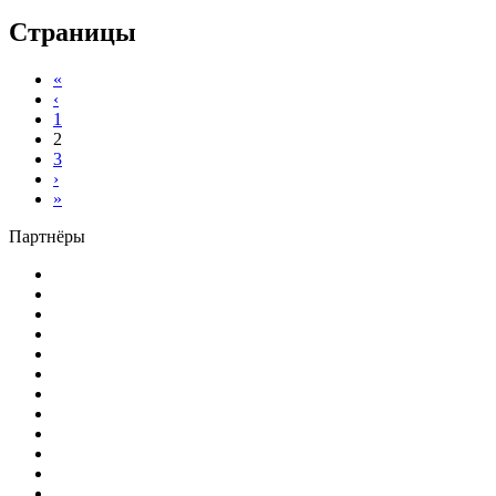
Страницы
«
‹
1
2
3
›
»
Партнёры